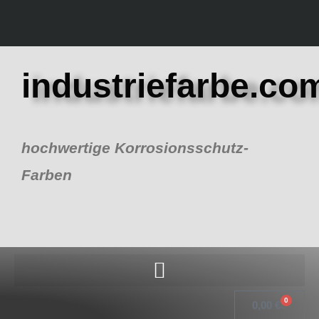
Zum
Inhalt
springen
industriefarbe.co
hochwertige Korrosionsschutz-
Farben
0
Warenk
0,00
€