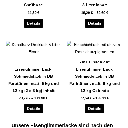
auf.
auf.
Sprühose
3 Liter Inhalt
Die
Die
11,59
€
18,29
€
–
52,69
€
Optionen
Optionen
können
können
Details
Details
auf
auf
der
der
Dieses
Dieses
Produktseite
Produktseite
Produkt
Produkt
gewählt
gewählt
weist
weist
werden
werden
2in1 Einschicht
mehrere
mehrere
Eisenglimmer Lack,
Eisenglimmer Lack,
Varianten
Varianten
Schmiedelack in DB
Schmiedelack in DB
auf.
auf.
Farbtönen, matt, 6 kg und
Farbtönen, matt, 6 kg und
Die
Die
12 kg (2 x 6 kg) Inhalt
12 kg Gebinde
Optionen
Optionen
73,29
€
–
139,90
€
72,59
€
–
138,99
€
können
können
auf
auf
Details
Details
der
der
Produktseite
Produktseite
Unsere Eisenglimmerlacke sind nach den