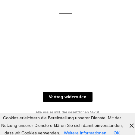
/ RAL-Töne
und
Allgemeine
Versand
Geschäftsbedingungen
Datenschutz
Zahlungsmöglichkeiten
Widerrufsbelehrung
Versandbedingungen
© 2023 industriefarbe.com - Onlinehandel für
Qualitätslacke, Rheinberger Handel, Rheinfeld 16,
47495 Rheinberg Tel.: 02843-923904, E-Mail:
info@industriefarbe.com
Vertrag widerrufen
Alle Preise inkl. der gesetzlichen MwSt.
Cookies erleichtern die Bereitstellung unserer Dienste. Mit der
Nutzung unserer Dienste erklären Sie sich damit einverstanden,
dass wir Cookies verwenden.
Weitere Informationen
OK