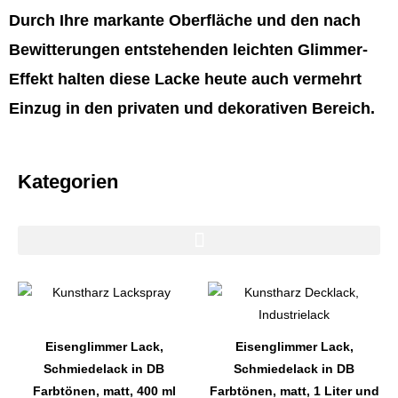
Durch Ihre markante Oberfläche und den nach
Bewitterungen entstehenden leichten Glimmer-
Effekt halten diese Lacke heute auch vermehrt
Einzug in den privaten und dekorativen Bereich.
Kategorien
Dieses
Dieses
Produkt
Produkt
weist
weist
Eisenglimmer Lack,
Eisenglimmer Lack,
mehrere
mehrere
Schmiedelack in DB
Schmiedelack in DB
Varianten
Varianten
Farbtönen, matt, 400 ml
Farbtönen, matt, 1 Liter und