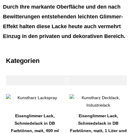
Durch Ihre markante Oberfläche und den nach
Bewitterungen entstehenden leichten Glimmer-
Effekt halten diese Lacke heute auch vermehrt
Einzug in den privaten und dekorativen Bereich.
Kategorien
Dieses
Dieses
Produkt
Produkt
weist
weist
Eisenglimmer Lack,
Eisenglimmer Lack,
mehrere
mehrere
Schmiedelack in DB
Schmiedelack in DB
Varianten
Varianten
Farbtönen, matt, 400 ml
Farbtönen, matt, 1 Liter und