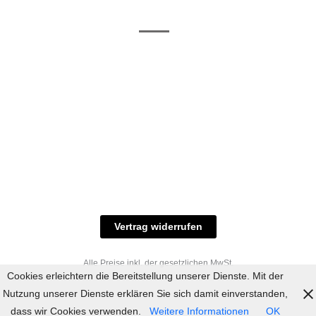
/ RAL-Töne
und
Allgemeine
Versand
Geschäftsbedingungen
Datenschutz
Zahlungsmöglichkeiten
Widerrufsbelehrung
Versandbedingungen
© 2023 industriefarbe.com - Onlinehandel für
Qualitätslacke, Rheinberger Handel, Rheinfeld 16,
47495 Rheinberg Tel.: 02843-923904, E-Mail:
info@industriefarbe.com
Vertrag widerrufen
Alle Preise inkl. der gesetzlichen MwSt.
Cookies erleichtern die Bereitstellung unserer Dienste. Mit der
Nutzung unserer Dienste erklären Sie sich damit einverstanden,
dass wir Cookies verwenden.
Weitere Informationen
OK