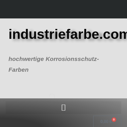
Zum
Inhalt
springen
industriefarbe.co
hochwertige Korrosionsschutz-
Farben
0
Warenk
0,00
€