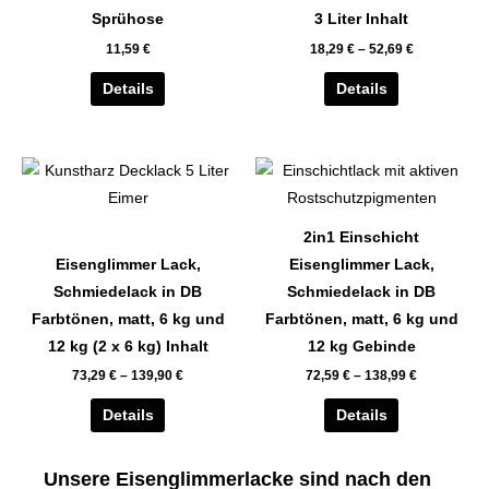
auf.
auf.
Sprühose
3 Liter Inhalt
Die
Die
11,59
€
18,29
€
–
52,69
€
Optionen
Optionen
können
können
Details
Details
auf
auf
der
der
Dieses
Dieses
Produktseite
Produktseite
Produkt
Produkt
gewählt
gewählt
weist
weist
werden
werden
2in1 Einschicht
mehrere
mehrere
Eisenglimmer Lack,
Eisenglimmer Lack,
Varianten
Varianten
Schmiedelack in DB
Schmiedelack in DB
auf.
auf.
Farbtönen, matt, 6 kg und
Farbtönen, matt, 6 kg und
Die
Die
12 kg (2 x 6 kg) Inhalt
12 kg Gebinde
Optionen
Optionen
73,29
€
–
139,90
€
72,59
€
–
138,99
€
können
können
auf
auf
Details
Details
der
der
Produktseite
Produktseite
Unsere Eisenglimmerlacke sind nach den