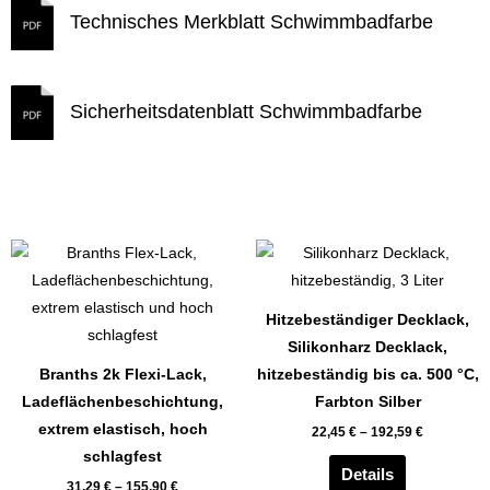
Technisches Merkblatt Schwimmbadfarbe
Sicherheitsdatenblatt Schwimmbadfarbe
Dieses
Dieses
Produkt
Produkt
weist
weist
Hitzebeständiger Decklack,
mehrere
mehrere
Silikonharz Decklack,
Varianten
Varianten
Branths 2k Flexi-Lack,
hitzebeständig bis ca. 500 °C,
auf.
auf.
Ladeflächenbeschichtung,
Farbton Silber
Die
Die
extrem elastisch, hoch
22,45
€
–
192,59
€
Optionen
Optionen
schlagfest
können
können
Details
31,29
€
–
155,90
€