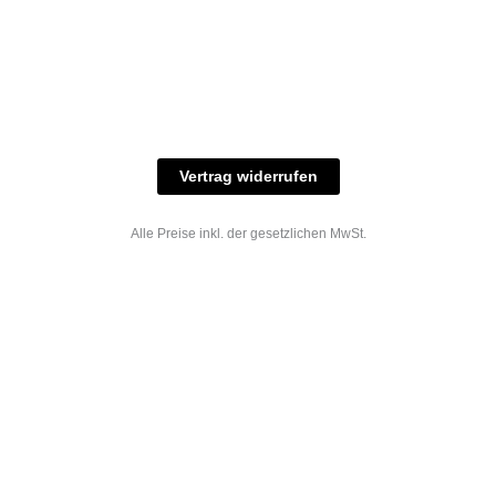
© 2023 industriefarbe.com - Onlinehandel für
Qualitätslacke, Rheinberger Handel, Rheinfeld 16,
47495 Rheinberg Tel.: 02843-923904, E-Mail:
info@industriefarbe.com
Vertrag widerrufen
Alle Preise inkl. der gesetzlichen MwSt.