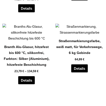
auf
auf
der
der
Details
Produktseite
Produktseit
gewählt
gewählt
werden
werden
Dieses
Produkt
weist
Straßenmarkierungsfarbe,
mehrere
Branth Alu-Glasur, hitzefest
weiß matt, für Verkehrswege,
Varianten
bis 600 °C, silikonfrei,
6 kg Gebinde
auf.
Farbton: Silber (Aluminium),
64,99
€
Die
hitzefeste Beschichtung
Optionen
Details
23,79
€
–
134,59
€
können
auf
Details
der
Produktseite
gewählt
werden