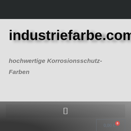
Zum
Inhalt
springen
industriefarbe.co
hochwertige Korrosionsschutz-
Farben
0
Warenk
0,00
€