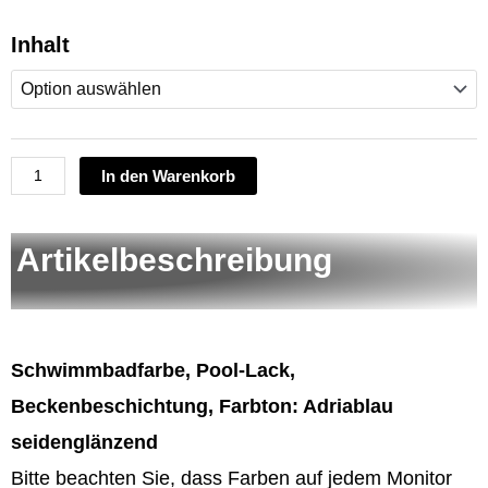
Inhalt
Schwimmbadfarbe,
Poollack,
Chlor-
Kautschuk
Lack,
In den Warenkorb
Adriablau,
zur
Innenbeschichtung
Artikelbeschreibung
von
Schwimmbecken
Menge
Schwimmbadfarbe, Pool-Lack,
Beckenbeschichtung, Farbton: Adriablau
seidenglänzend
Bitte beachten Sie, dass Farben auf jedem Monitor