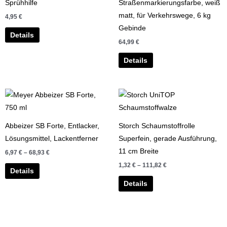
gewählt
gewählt
Sprühhilfe
Straßenmarkierungsfarbe, weiß
werden
werden
matt, für Verkehrswege, 6 kg
4,95
€
Gebinde
Details
64,99
€
Details
Dieses
Dieses
Produkt
Produkt
weist
weist
Abbeizer SB Forte, Entlacker,
Storch Schaumstoffrolle
mehrere
mehrere
Lösungsmittel, Lackentferner
Superfein, gerade Ausführung,
Varianten
Varianten
11 cm Breite
6,97
€
–
68,93
€
auf.
auf.
1,32
€
–
111,82
€
Die
Die
Details
Optionen
Optionen
Details
können
können
auf
auf
der
der