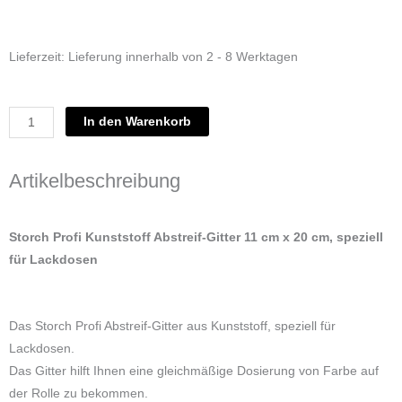
Lieferzeit:
Lieferung innerhalb von 2 - 8 Werktagen
Storch
In den Warenkorb
Profi
Kunststoff
Artikelbeschreibung
Abstreif-
Gitter
11
Storch Profi Kunststoff Abstreif-Gitter 11 cm x 20 cm, speziell
cm
für Lackdosen
x
20
cm,
Das Storch Profi Abstreif-Gitter aus Kunststoff, speziell für
speziell
Lackdosen.
für
Das Gitter hilft Ihnen eine gleichmäßige Dosierung von Farbe auf
Lackdosen
der Rolle zu bekommen.