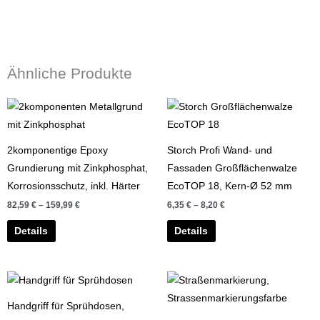
Ähnliche Produkte
Dieses
Dieses
Produkt
Produkt
weist
weist
2komponentige Epoxy
Storch Profi Wand- und
mehrere
mehrere
Grundierung mit Zinkphosphat,
Fassaden Großflächenwalze
Varianten
Varianten
Korrosionsschutz, inkl. Härter
EcoTOP 18, Kern-Ø 52 mm
auf.
auf.
82,59
€
–
159,99
€
6,35
€
–
8,20
€
Die
Die
Optionen
Optionen
Details
Details
können
können
auf
auf
der
der
Produktseite
Produktseite
Handgriff für Sprühdosen,