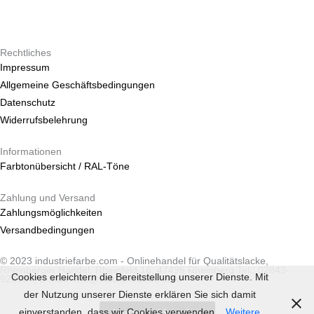
Produktseite
Produktseite
gewählt
gewählt
werden
werden
Rechtliches
Impressum
Allgemeine Geschäftsbedingungen
Datenschutz
Widerrufsbelehrung
Informationen
Farbtonübersicht / RAL-Töne
Zahlung und Versand
Zahlungsmöglichkeiten
Versandbedingungen
© 2023 industriefarbe.com - Onlinehandel für Qualitätslacke,
Rheinberger Handel, Rheinfeld 16, 47495 Rheinberg Tel.: 02843-
Cookies erleichtern die Bereitstellung unserer Dienste. Mit
923904, E-Mail: info@industriefarbe.com
der Nutzung unserer Dienste erklären Sie sich damit
einverstanden, dass wir Cookies verwenden.
Weitere
Vertrag widerrufen