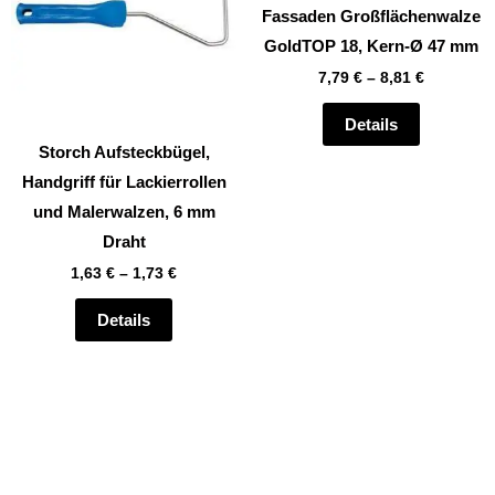
mehrere
mehrere
Fassaden Großflächenwalze
Varianten
Varianten
GoldTOP 18, Kern-Ø 47 mm
auf.
auf.
7,79
€
–
8,81
€
Die
Die
Optionen
Optionen
Details
können
können
Storch Aufsteckbügel,
auf
auf
Handgriff für Lackierrollen
der
der
und Malerwalzen, 6 mm
Produktseite
Produktsei
Draht
gewählt
gewählt
1,63
€
–
1,73
€
werden
werden
Details