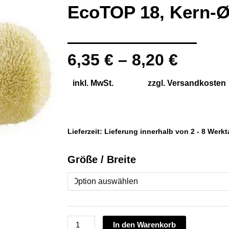
EcoTOP 18, Kern-
6,35
€
–
8,20
€
inkl. MwSt.
zzgl.
Versandkosten
Lieferzeit:
Lieferung innerhalb von 2 - 8 Werk
Storch
Größe / Breite
Profi
Wand-
und
Fassaden
In den Warenkorb
Großflächenwalze