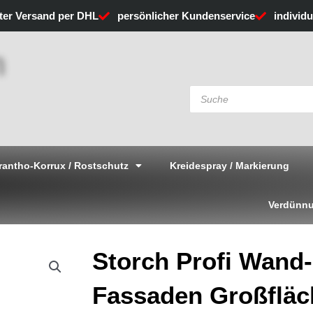
rter Versand per DHL
persönlicher Kundenservice
individ
Products
search
rantho-Korrux / Rostschutz
Kreidespray / Markierung
Verdünnu
Storch Profi Wand
Fassaden Großflä