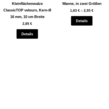
mehrere
Kleinflächenwalze
Wanne, in zwei Größen
Varianten
ClassicTOP velours, Kern-Ø
1,63
€
–
2,55
€
auf.
16 mm, 10 cm Breite
Die
Details
2,85
€
Optionen
können
Details
auf
der
te
Produktsei
gewählt
werden