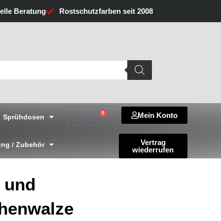
uelle Beratung
Rostschutzfarben seit 2008
0
Mein Konto
Warenkorb
0,00
€
Sprühdosen
Vertrag
ng / Zubehör
wiederrufen
- und
chenwalze