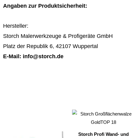
Angaben zur Produktsicherheit:
Hersteller:
Storch Malerwerkzeuge & Profigeräte GmbH
Platz der Republik 6, 42107 Wuppertal
E-Mail: info@storch.de
Dieses
Dieses
Produkt
Produkt
weist
weist
Storch Profi Wand- und