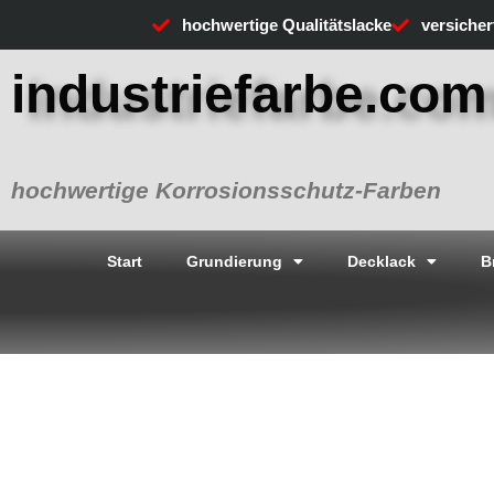
Zum
hochwertige Qualitätslacke
versiche
Inhalt
springen
industriefarbe.com
hochwertige Korrosionsschutz-Farben
Start
Grundierung
Decklack
B