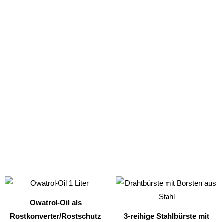
Dieses
Produkt
Owatrol-Oil als
weist
Rostkonverter/Rostschutz
3-reihige Stahlbürste mit