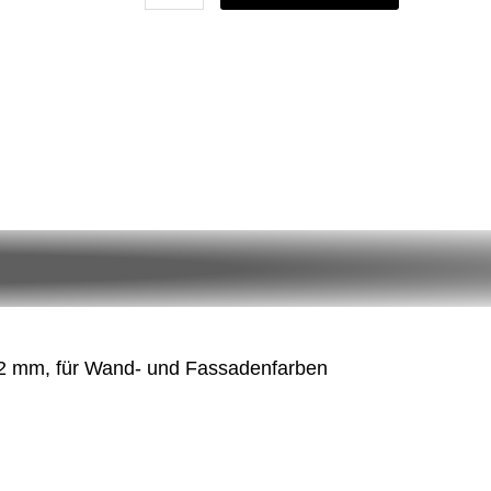
EcoTOP
18,
Kern-
Ø
52
mm
Menge
2 mm, für Wand- und Fassadenfarben