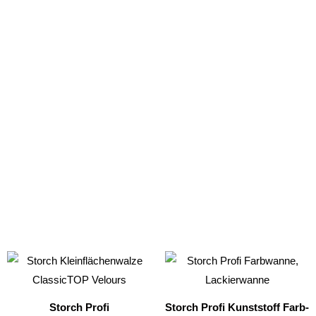
Dieses
Produkt
weist
Storch Profi
Storch Profi Kunststoff Farb-