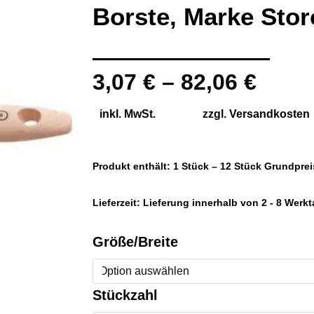
Borste, Marke Stor
3,07
€
–
82,06
€
inkl. MwSt.
zzgl.
Versandkosten
Produkt enthält: 1
Stück
– 12
Stück
Grundprei
Lieferzeit:
Lieferung innerhalb von 2 - 8 Werk
Flachpinsel
Größe/Breite
Profi-
Qualität,
Stückzahl
für