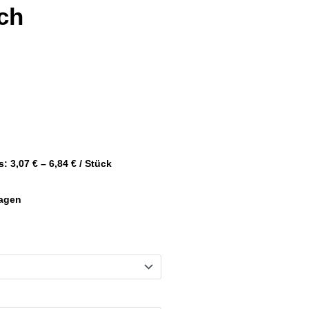
ch
s:
3,07
€
–
6,84
€
/
Stück
tagen