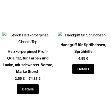
Dieses
Produkt
Handgriff für Sprühdosen,
weist
Heizkörperpinsel Profi-
Sprühhilfe
mehrere
Qualität, für Farben und
4,95
€
Varianten
Lacke, mit schwarzer Borste,
auf.
Details
Marke Storch
Die
2,55
€
–
74,88
€
Optionen
können
Details
auf
der
te
Produktseite