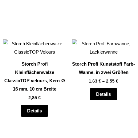
Dieses
Produkt
weist
Storch Profi
Storch Profi Kunststoff Farb-
mehrere
Kleinflächenwalze
Wanne, in zwei Größen
Varianten
ClassicTOP velours, Kern-Ø
1,63
€
–
2,55
€
auf.
16 mm, 10 cm Breite
Die
Details
2,85
€
Optionen
können
Details
auf
der
te
Produktsei