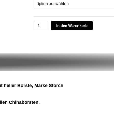
Farben
und
Lacke,
mit
In den Warenkorb
heller
Borste,
Marke
Storch
Menge
it heller Borste, Marke Storch
llen Chinaborsten.