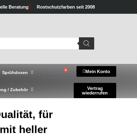
uelle Beratung
Rostschutzfarben seit 2008
0
Mein Konto
Warenkorb
0,00
€
Sprühdosen
Vertrag
ng / Zubehör
wiederrufen
alität, für
mit heller