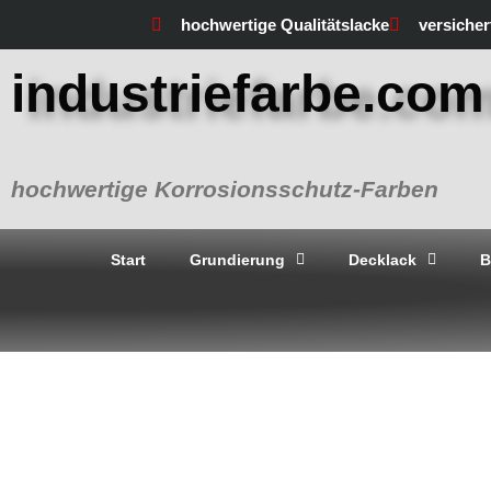
Zum
hochwertige Qualitätslacke
versiche
Inhalt
springen
industriefarbe.com
hochwertige Korrosionsschutz-Farben
Start
Grundierung
Decklack
B