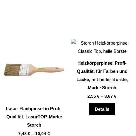
Dieses
Dieses
Produkt
Produkt
weist
weist
Heizkörperpinsel Profi-
mehrere
mehrere
Qualität, für Farben und
Varianten
Varianten
Lacke, mit heller Borste,
auf.
auf.
Marke Storch
Die
Die
2,55
€
–
8,67
€
Optionen
Optionen
können
können
Lasur Flachpinsel in Profi-
Details
auf
auf
Qualität, LasurTOP, Marke
der
der
Storch
Produktseite
Produktsei
7,48
€
–
10,04
€