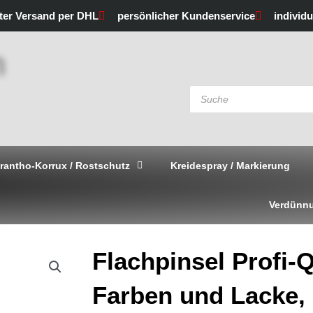
rter Versand per DHL
persönlicher Kundenservice
individ
Products
search
rantho-Korrux / Rostschutz
Kreidespray / Markierung
Verdünnu
Flachpinsel Profi-Qu
Farben und Lacke, 