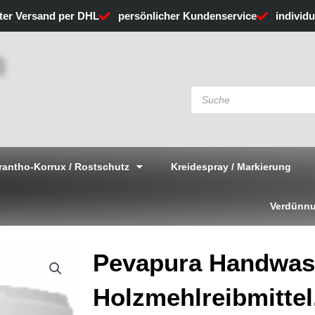
rter Versand per DHL
persönlicher Kundenservice
individ
Products
search
rantho-Korrux / Rostschutz
Kreidespray / Markierung
Verdünnu
Pevapura Handwas
Holzmehlreibmittel