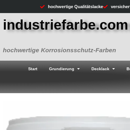
Zum
hochwertige Qualitätslacke
versiche
Inhalt
springen
industriefarbe.com
hochwertige Korrosionsschutz-Farben
Start
Grundierung
Decklack
B