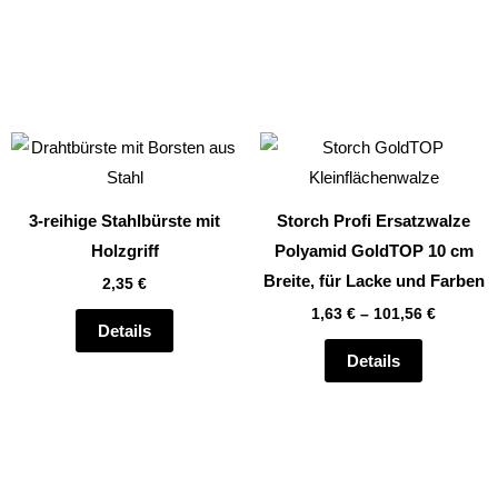
Dieses
Produkt
weist
3-reihige Stahlbürste mit
Storch Profi Ersatzwalze
mehrere
Holzgriff
Polyamid GoldTOP 10 cm
Varianten
Breite, für Lacke und Farben
2,35
€
auf.
1,63
€
–
101,56
€
Die
Details
Optionen
Details
können
auf
der
te
Produktsei