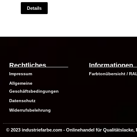
gewählt
gewählt
Details
werden
werden
Rechtliches
Informationen
Impressum
Farbtonübersicht / RA
Allgemeine
Geschäftsbedingungen
Datenschutz
Widerrufsbelehrung
© 2023 industriefarbe.com - Onlinehandel für Qualitätslacke,