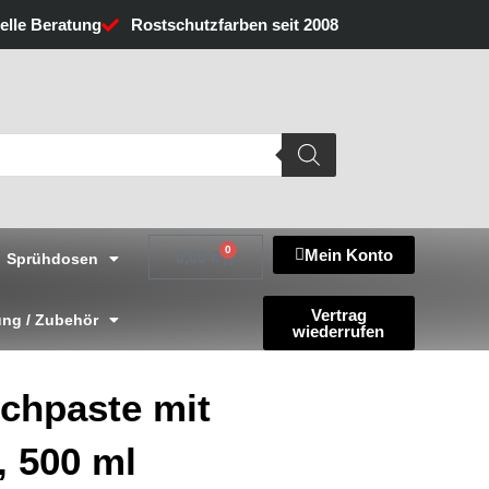
uelle Beratung
Rostschutzfarben seit 2008
0
Mein Konto
Warenkorb
0,00
€
Sprühdosen
Vertrag
ng / Zubehör
wiederrufen
chpaste mit
, 500 ml