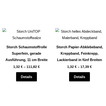
Dieses
Dieses
Produkt
Produkt
weist
weist
Storch Schaumstoffrolle
Storch Papier-Abklebeband,
mehrere
mehrere
Superfein, gerade
Kreppband, Feinkrepp,
Varianten
Varianten
Ausführung, 11 cm Breite
Lackierband in fünf Breiten
auf.
auf.
1,32
€
–
111,82
€
1,32
€
–
17,39
€
Die
Die
Optionen
Optionen
Details
Details
können
können
auf
auf
der
der
te
Produktseite
Produktsei