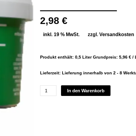
2,98
€
inkl. 19 % MwSt.
zzgl.
Versandkosten
Produkt enthält: 0,5
Liter
Grundpreis:
5,96
€
/
Lieferzeit:
Lieferung innerhalb von 2 - 8 Werk
Pevapura
In den Warenkorb
Handwaschpaste
mit
Holzmehlreibmittel,
500
ml