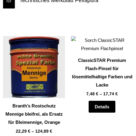
Technisches Merkblatt Pevapura
Dieses
Dieses
Produkt
Produkt
weist
weist
ClassicSTAR Premium
mehrere
mehrere
Flach-Pinsel für
Varianten
Varianten
lösemittelhaltige Farben und
auf.
auf.
Lacke
Die
Die
7,48
€
–
17,74
€
Optionen
Optionen
können
können
Branth’s Rostschutz
Details
auf
auf
Mennige bleifrei, als Ersatz
der
der
für Bleimennige, Orange
Produktseite
Produktsei
22,29
€
–
124,89
€