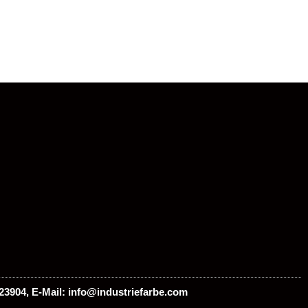
gewählt
gewählt
werden
werden
923904, E-Mail: info@industriefarbe.com