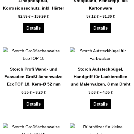
Zinkphosphat,
Kreppband, Feinkrepp, als
auf.
auf.
Korrosionsschutz, inkl. Härter
Kartonware
Die
Die
82,59
€
–
159,99
€
57,12
€
–
81,36
€
Optionen
Optionen
können
können
Details
Details
auf
auf
der
der
Produktseite
Produktseit
Dieses
Dieses
gewählt
gewählt
Produkt
Produkt
werden
werden
weist
weist
Storch Profi Wand- und
Storch Aufsteckbügel,
mehrere
mehrere
Fassaden Großflächenwalze
Handgriff für Lackierrollen
Varianten
Varianten
EcoTOP 18, Kern-Ø 52 mm
und Malerwalzen, 8 mm Draht
auf.
auf.
6,35
€
–
8,20
€
3,03
€
–
4,05
€
Die
Die
Optionen
Optionen
Details
Details
können
können
auf
auf
der
der
Dieses
Produktseite
Produktseit