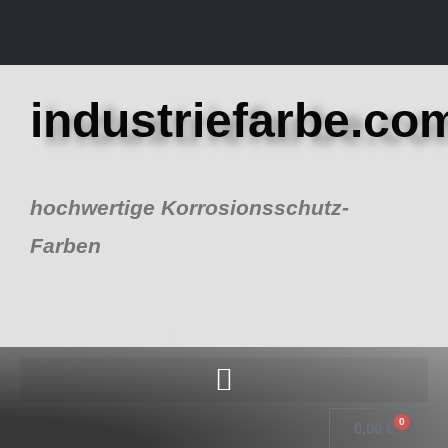
Zum
Inhalt
springen
industriefarbe.co
hochwertige Korrosionsschutz-
Farben
0
Warenk
0,00
€