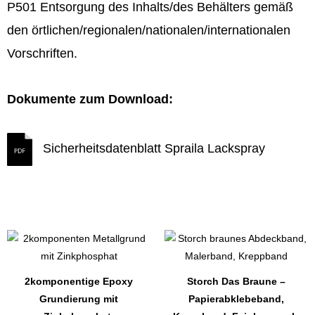
P501
Entsorgung des Inhalts/des Behälters gemäß
den örtlichen/regionalen/nationalen/
internationalen
Vorschriften.
Dokumente zum Download:
Sicherheitsdatenblatt Spraila Lackspray
Dieses
Dieses
Produkt
Produkt
weist
weist
2komponentige Epoxy
Storch Das Braune –
mehrere
mehrere
Grundierung mit
Papierabklebeband,
Varianten
Varianten