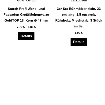
Produkt
gewählt
gewählt
weist
Storch Profi Wand- und
3er Set Rührhölzer klein, 23
werden
werden
mehrere
Fassaden Großflächenwalze
cm lang, 1,5 cm breit,
Varianten
GoldTOP 18, Kern-Ø 47 mm
Rührholz, Mischstab, 3 Stück
auf.
im Set
7,79
€
–
8,81
€
Die
1,99
€
Optionen
Details
können
Details
auf
der
Produktseite
gewählt
werden