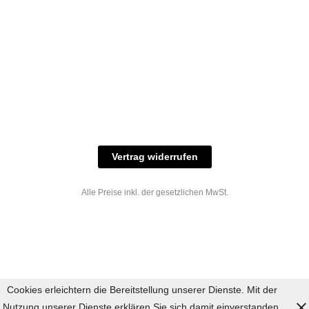
© 2023 industriefarbe.com - Onlinehandel für
Qualitätslacke, Rheinberger Handel, Rheinfeld 16,
47495 Rheinberg Tel.: 02843-923904, E-Mail:
info@industriefarbe.com
Vertrag widerrufen
Alle Preise inkl. der gesetzlichen MwSt.
Cookies erleichtern die Bereitstellung unserer Dienste. Mit der
Nutzung unserer Dienste erklären Sie sich damit einverstanden,