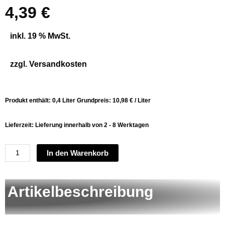
4,39
€
inkl. 19 % MwSt.
zzgl.
Versandkosten
Produkt enthält: 0,4
Liter
Grundpreis:
10,98
€
/
Liter
Lieferzeit:
Lieferung innerhalb von 2 - 8 Werktagen
Spraila
In den Warenkorb
Lackspray,
Sprühlack,
Artikelbeschreibung
Klarlack
glänzend,
400